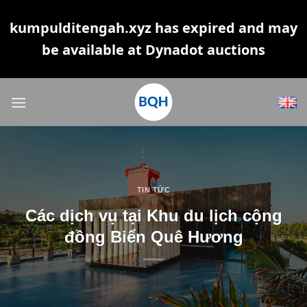
kumpulditengah.xyz has expired and may
be available at Dynadot auctions
Skip
to
content
TIN TỨC
Các dịch vụ tại Khu du lịch cộng
đồng Biển Quê Hương