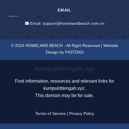
EMAIL
Email: support@homelandbeach.com.vn
© 2024 HOMELAND BEACH - All Right Reserved | Website
Design by
FASTDIGI
kumpulditengah.xyz
Find information, resources and relevant links for
kumpulditengah.xyz.
This domain may be for sale.
Terms of Service
|
Privacy Policy