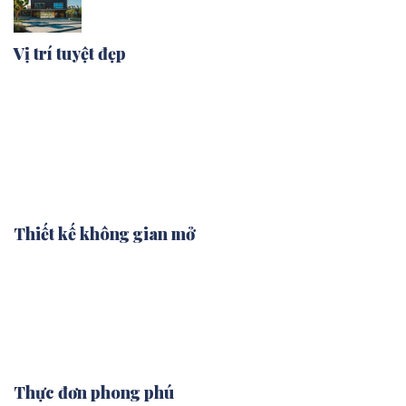
Vị trí tuyệt đẹp
Khu ăn uống thường nằm ở những địa điểm có phong
cảnh hữu tình, như bên bờ hồ, trong công viên, hay dưới
tán cây xanh mát. Điều này giúp du khách có thể tận
hưởng không khí trong lành và cảnh quan thiên nhiên tuyệt
đẹp.
Thiết kế không gian mở
Không gian ăn uống thường được bố trí thoáng đãng, với
bàn ghế ngoài trời, bạt che nắng, hay những chiếc ghế
bành thoải mái. Đôi khi còn có khu vực cắm trại hoặc bếp
nướng BBQ cho những ai muốn tự tay chuẩn bị món ăn.
Thực đơn phong phú