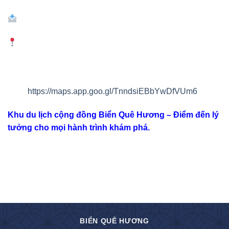
Email:
support@homelandbeach.com.vn
Địa chỉ:
Biển Quê Hương, Xã Thuận Quý, Huyện Hàm
Thuận Nam, Tỉnh Bình Thuận.
Google
Map:
https://maps.app.goo.gl/TnndsiEBbYwDfVUm6
Khu du lịch cộng đồng Biển Quê Hương – Điểm đến lý
tưởng cho mọi hành trình khám phá.
BIỂN QUÊ HƯƠNG