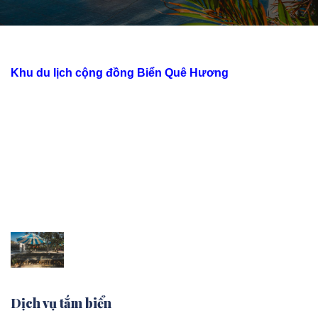
Khu du lịch cộng đồng Biển Quê Hương
là điểm đến lý
tưởng cho những ai mong muốn trải nghiệm thiên nhiên,
văn hóa và ẩm thực địa phương. Với không gian gần gũi
thiên nhiên cùng các tiện ích khác, chúng tôi mang đến trải
nghiệm trọn vẹn, đáp ứng mọi nhu cầu của bạn, từ nghỉ
ngơi, thưởng thức ẩm thực đến tham gia các hoạt động thú
vị và đáng nhớ. Hãy cùng tìm hiểu những điều thú vị này
ngay dưới đây!
Dịch vụ tắm biển