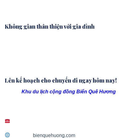
khách đến khu ăn uống.
Không gian thân thiện với gia đình
Khu ăn uống dã ngoại thường được thiết kế để đón tiếp
các gia đình, với khu vui chơi cho trẻ em, ghế ngồi thoải
mái cho người lớn và không khí mà mọi người có thể kết
nối, giao lưu cùng nhau.
Lên kế hoạch cho chuyến đi ngay hôm nay!
Hãy để
Khu du lịch cộng đồng Biển Quê Hương
là nơi
bạn tìm lại sự bình yên, nạp đầy năng lượng và lưu giữ
những kỷ niệm tuyệt đẹp.
Contact us:
0‭981 35 34 33
Website:
bienquehuong.com