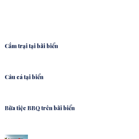
Tắm biển tại bãi biển riêng
Cung cấp ghế tắm nắng, dù và dịch vụ đồ uống.
Bãi biển được quản lý sạch sẽ và an toàn.
Cắm trại tại bãi biển
Dịch vụ cho thuê chỗ cắm trại trọn gói
Câu cá tại biển
Cho thuê lưới và cần câu cá
Bữa tiệc BBQ trên bãi biển
Tổ chức các bữa tiệc nướng với thực đơn đa dạng.